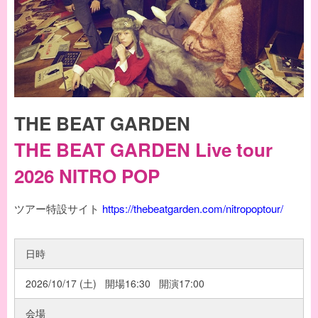
THE BEAT GARDEN
THE BEAT GARDEN Live tour
2026 NITRO POP
ツアー特設サイト
https://thebeatgarden.com/nitropoptour/
日時
2026/10/17 (土) 開場16:30 開演17:00
会場