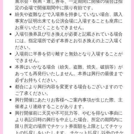
展示会・映画・通し券等、一定期間に開催の場合は指
定の会場で開催期間中に限り有効です。
紛失や盗難などで入場券を持参していない場合、購入
事実が証明出来ても公演会場に入場することも座席に
お座りいただくこともできません。
入場引換券及び引き換えが必要と記載されている場合
には、指定場所で必ず本券とお引き換えの上ご入場く
ださい。
入場前に半券を切り離すと無効となり入場することが
できません。
本券はいかなる場合（紛失、盗難、焼失、破損等）が
あっても再発行いたしません。本券は興行の最後まで
必ずお持ちください。
都合により興行内容を変更する場合もございますので
ご了承ください。
興行開催にあたりお客様へご案内事項が生じた際、主
催者より連絡することがあります。
興行開催前に天災や不可抗力等、やむを得ない事由に
より表記日時の興行を中止した場合、所定の期間内に
限り所定の場所でチケット券面額を上限としてチケッ
トの払戻しをいたします。 チケット払戻し以外のチケ