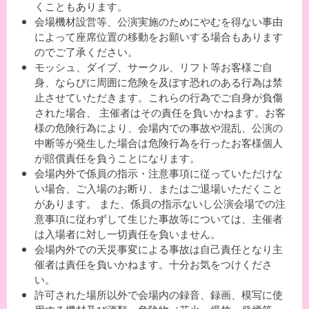
くこともあります。
会場機材設営等、公演実施のためにやむを得ない事由
によって座席位置の移動をお願いする場合もあります
のでご了承ください。
モッシュ、ダイブ、サークル、リフト等お客様ご自
身、ならびに周囲に危険を及ぼす恐れのある行為は禁
止させていただきます。これらの行為でご自身が負傷
された場合、 主催者はその責任を負いかねます。お客
様の危険行為により、会場内での事故や混乱、公演の
中断等が発生した場合は危険行為を行ったお客様個人
が賠償責任を負うことになります。
会場内外で係員の指示・注意事項に従っていただけな
い場合、ご入場のお断り、またはご退場いただくこと
があります。 また、係員の指示ないし公演会場での注
意事項に従わずして生じた事故等については、主催者
は入場者に対し一切責任を負いません。
会場内外での天災事変による事故は自己責任となり主
催者は責任を負いかねます。十分お気をつけくださ
い。
許可された場所以外で会場内の録音、録画、模写に使