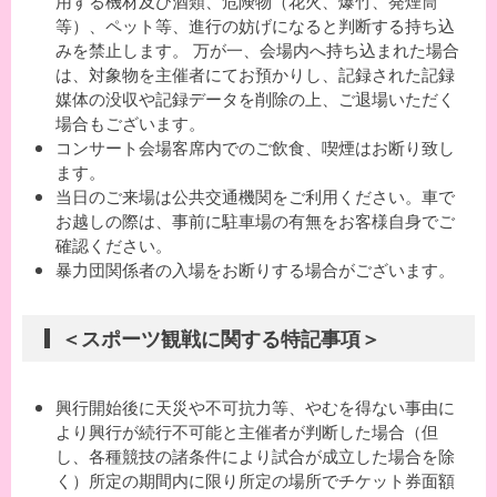
用する機材及び酒類、危険物（花火、爆竹、発煙筒
等）、ペット等、進行の妨げになると判断する持ち込
みを禁止します。 万が一、会場内へ持ち込まれた場合
は、対象物を主催者にてお預かりし、記録された記録
媒体の没収や記録データを削除の上、ご退場いただく
場合もございます。
コンサート会場客席内でのご飲食、喫煙はお断り致し
ます。
当日のご来場は公共交通機関をご利用ください。車で
お越しの際は、事前に駐車場の有無をお客様自身でご
確認ください。
暴力団関係者の入場をお断りする場合がございます。
＜スポーツ観戦に関する特記事項＞
興行開始後に天災や不可抗力等、やむを得ない事由に
より興行が続行不可能と主催者が判断した場合（但
し、各種競技の諸条件により試合が成立した場合を除
く）所定の期間内に限り所定の場所でチケット券面額