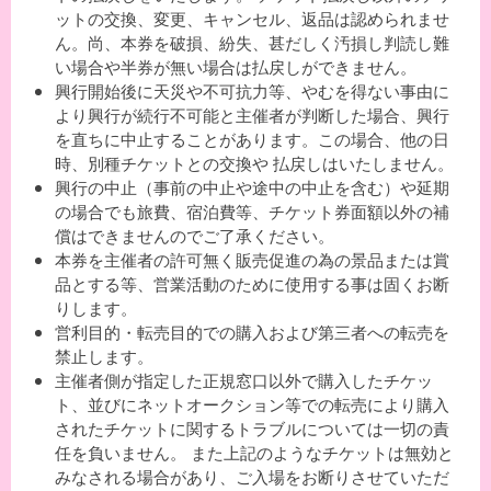
ットの交換、変更、キャンセル、返品は認められませ
ん。尚、本券を破損、紛失、甚だしく汚損し判読し難
い場合や半券が無い場合は払戻しができません。
興行開始後に天災や不可抗力等、やむを得ない事由に
より興行が続行不可能と主催者が判断した場合、興行
を直ちに中止することがあります。この場合、他の日
時、別種チケットとの交換や 払戻しはいたしません。
興行の中止（事前の中止や途中の中止を含む）や延期
の場合でも旅費、宿泊費等、チケット券面額以外の補
償はできませんのでご了承ください。
本券を主催者の許可無く販売促進の為の景品または賞
品とする等、営業活動のために使用する事は固くお断
りします。
営利目的・転売目的での購入および第三者への転売を
禁止します。
主催者側が指定した正規窓口以外で購入したチケッ
ト、並びにネットオークション等での転売により購入
されたチケットに関するトラブルについては一切の責
任を負いません。 また上記のようなチケットは無効と
みなされる場合があり、ご入場をお断りさせていただ